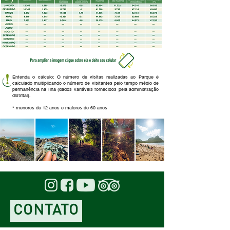
Entenda o cálculo: O número de visitas realizadas ao Parque é
calculado multiplicando o número de visitantes pelo tempo médio de
permanência na Ilha (dados variáveis fornecidos pela administração
distrital).
* menores de 12 anos e maiores de 60 anos
CONTATO