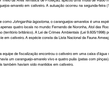
r meio da Área Temática de Proteção, aplicou uma multa de R$30 m
guejos-amarelo em cativeiro. A autuação ocorreu na segunda-feira (18
te como 
Johngarthia lagostoma
, o caranguejos-amarelos é uma espéc
m apenas quatro locais no mundo: Fernando de Noronha, Atol das Roc
o (território britânico). A Lei de Crimes Ambientais (Lei 9.605/1998) p
 em cativeiro. A espécie consta da Lista Nacional da Fauna Ameaç
 equipe de fiscalização encontrou o cativeiro em uma caixa d’água 
havia um caranguejo-amarelo vivo e quatro puãs (patas com pinças),
is também haviam sido mantidos em cativeiro.