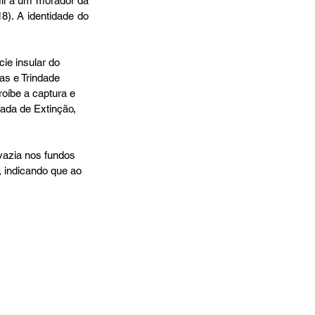
il a um morador da 
). A identidade do 
ie insular do 
as e Trindade 
roíbe a captura e 
ada de Extinção, 
vazia nos fundos 
 indicando que ao 