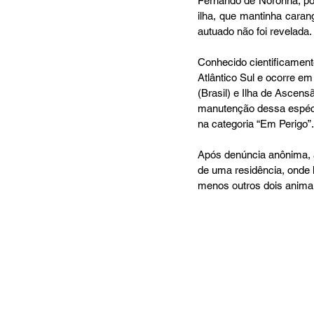
Fernando de Noronha, po
ilha, que mantinha caran
autuado não foi revelada.
Conhecido cientificamen
Atlântico Sul e ocorre e
(Brasil) e Ilha de Ascensã
manutenção dessa espécie
na categoria “Em Perigo”.
Após denúncia anônima, a
de uma residência, onde 
menos outros dois anima