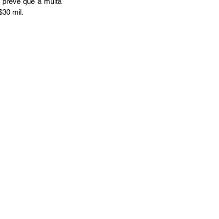
prevê que a multa 
$30 mil.