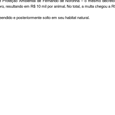
e Proteção Ambiental de Fernando de Noronha – o mesmo decreto 
o, resultando em R$ 10 mil por animal. No total, a multa chegou a R
eendido e posteriormente solto em seu habitat natural.