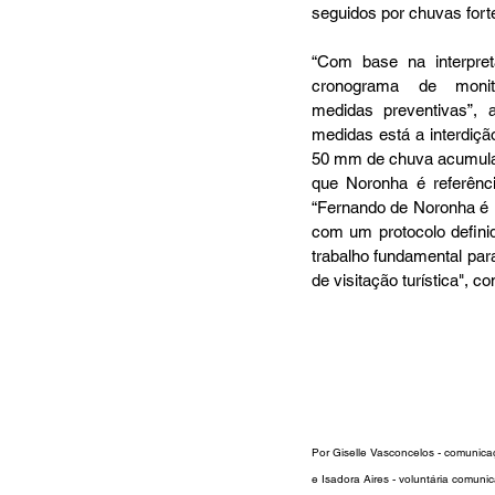
seguidos por chuvas fort
“Com base na interpre
cronograma de monit
medidas preventivas”, 
medidas está a interdição
50 mm de chuva acumula
que Noronha é referênci
“Fernando de Noronha é u
com um protocolo definid
trabalho fundamental par
de visitação turística", c
Por 
Giselle Vasconcelos - comunic
e 
Isadora Aires
 - voluntária comun