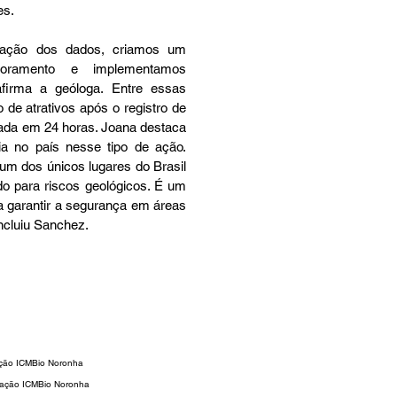
es.
tação dos dados, criamos um 
oramento e implementamos 
afirma a geóloga. Entre essas 
 de atrativos após o registro de 
da em 24 horas. Joana destaca 
a no país nesse tipo de ação. 
m dos únicos lugares do Brasil 
o para riscos geológicos. É um 
a garantir a segurança em áreas 
oncluiu Sanchez.
ação ICMBio Noronha
icação ICMBio Noronha