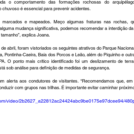
da o comportamento das formações rochosas do arquipélago
 chuvoso é essencial para prevenir acidentes.
s marcados e mapeados. Meço algumas fraturas nas rochas, q
alguma mudança significativa, podemos recomendar a interdição da
 tamanho”, explica Joana.
e abril, foram vistoriados os seguintes atrativos do Parque Nacional
a, Pontinha-Caeira, Baía dos Porcos e Leão, além do Piquinho e outra
PA. O ponto mais crítico identificado foi um deslizamento de terra 
está sob análise para definição de medidas de segurança.
m alerta aos condutores de visitantes. “Recomendamos que, em
nduzir com grupos nas trilhas. É importante evitar caminhar próximo
ic.com/video/2b2627_a22812ac24424abc9be0175e97dcee94/480p