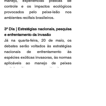
manejo, experiências práticas de 
controle e os impactos ecológicos 
provocados pelo peixe-leão nos 
ambientes recifais brasileiros.
3º Dia | Estratégias nacionais, pesquisa 
e enfrentamento da invasão
Já na quarta-feira, 20 de maio, os 
debates serão voltados às estratégias 
nacionais de enfrentamento às 
espécies exóticas invasoras, às normas 
aplicáveis ao manejo de peixes 
marinhos invasores, ao planejamento 
espacial marinho e às experiências de 
monitoramento e controle 
desenvolvidas em diferentes estados 
do Brasil.
Entre os palestrantes confirmados estão 