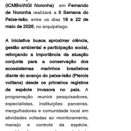
(ICMBio\NGI Noronha) 
 em 
Fernando 
de Noronha
 realizará a 
II Semana do 
Peixe-leão
, entre os dias 
18 e 22 de 
maio de 2026
, no arquipélago.
A iniciativa busca aproximar ciência, 
gestão ambiental e participação social, 
reforçando a importância da atuação 
conjunta para a conservação dos 
ecossistemas marinhos brasileiros 
diante do avanço do peixe-leão (Pterois 
volitans) desde os primeiros registros 
da espécie invasora no país.
 A 
programação reunirá pesquisadores, 
especialistas, instituições parceiras, 
mergulhadores e comunidade local em 
atividades voltadas ao monitoramento, 
manejo e controle da espécie, 