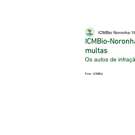
ICMBio Noronha
1
ICMBio-Noronha 
multas
Os autos de infraç
Foto: ICMBio