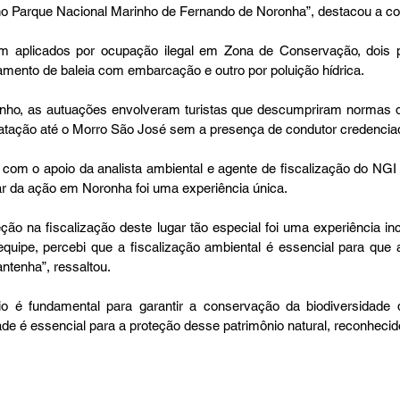
no Parque Nacional Marinho de Fernando de Noronha”, destacou a c
m aplicados por ocupação ilegal em Zona de Conservação, dois p
amento de baleia com embarcação e outro por poluição hídrica.
nho, as autuações envolveram turistas que descumpriram normas d
atação até o Morro São José sem a presença de condutor credencia
com o apoio da analista ambiental e agente de fiscalização do NGI d
par da ação em Noronha foi uma experiência única.
ção na fiscalização deste lugar tão especial foi uma experiência inc
ipe, percebi que a fiscalização ambiental é essencial para que a
ntenha”, ressaltou.
o é fundamental para garantir a conservação da biodiversidade d
e é essencial para a proteção desse patrimônio natural, reconheci