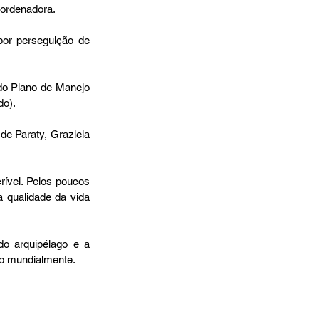
oordenadora.
or perseguição de 
o Plano de Manejo 
do).
e Paraty, Graziela 
rível. Pelos poucos 
 qualidade da vida 
o arquipélago e a 
do mundialmente.