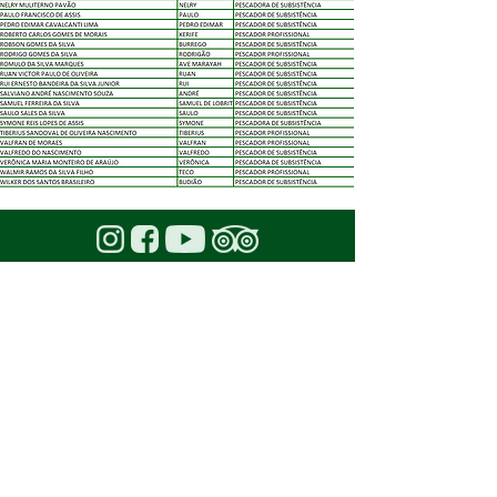
CONTACT
Local ombudsman:
FALA, NORONHA!
National ombudsman:
FALA, BR!
Change and refund of tickets:
atendimento@parnanoronha.com.br
Common Questions: Visit the
Frequently Asked