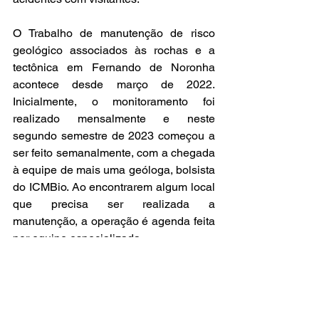
O Trabalho de manutenção de risco 
geológico associados às rochas e a 
tectônica em Fernando de Noronha 
acontece desde março de 2022. 
Inicialmente, o monitoramento foi 
realizado mensalmente e neste 
segundo semestre de 2023 começou a 
ser feito semanalmente, com a chegada 
à equipe de mais uma geóloga, bolsista 
do ICMBio. Ao encontrarem algum local 
que precisa ser realizada a 
manutenção, a operação é agenda feita 
por equipe especializada. 
Veja nas fotos alguns exemplos de 
como são acompanhadas as fraturas 
nas rochas que tem risco de queda ou 